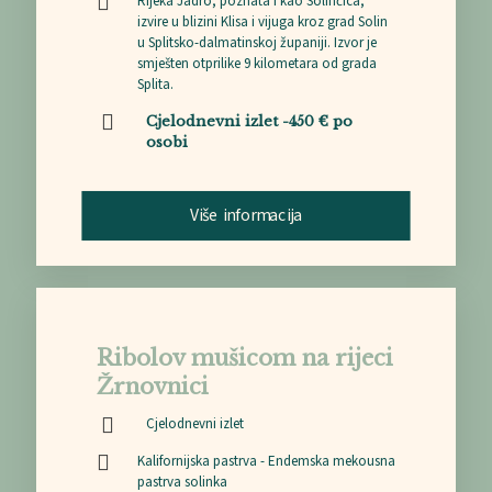
Rijeka Jadro, poznata i kao Solinčica,
izvire u blizini Klisa i vijuga kroz grad Solin
u Splitsko-dalmatinskoj županiji. Izvor je
smješten otprilike 9 kilometara od grada
Splita.
Cjelodnevni izlet -450 € po
osobi
Više informacija
Ribolov mušicom na rijeci
Žrnovnici
Cjelodnevni izlet
Kalifornijska pastrva - Endemska mekousna
pastrva solinka