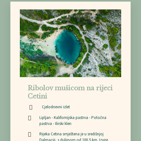
Ribolov mušicom na rijeci
Cetini
Cjelodnevni izlet
Lipljan - Kalifornijska pastrva - Potočna
pastrva - Ilirski klen
Rijeka Cetina smještena je u središnjoj
Dalmaciji, s duljinom od 100,5 km. Izvire