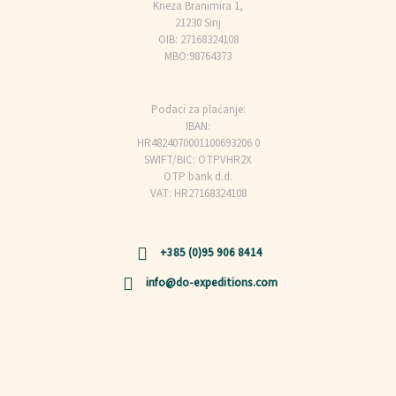
Kneza Branimira 1,
21230 Sinj
OIB: 27168324108
MBO:98764373
Podaci za plaćanje:
IBAN:
HR4824070001100693206 0
SWIFT/BIC: OTPVHR2X
OTP bank d.d.
VAT: HR27168324108
+385 (0)95 906 8414
info@do-expeditions.com
Privacy Policy
Terms and Conditions