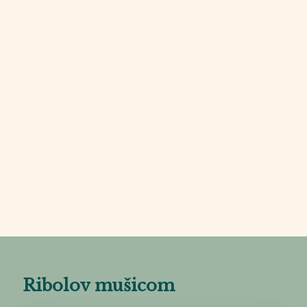
Iskusite čari ribolova na
živopisnim lokacijama
Dalmatinske zagore
Naša ponuda
Ribolov mušicom